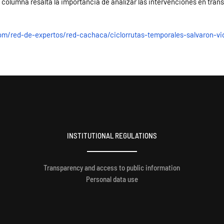
a columna resalta la importancia de analizar las intervenciones en tra
com/red-de-expertos/red-cachaca/ciclorrutas-temporales-salvaron-v
INSTITUTIONAL REGULATIONS
Transparency and access to public information
Personal data use