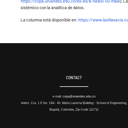
https://copa.uniandes.edu.co/es-es/8-news/110-maw
). L
sistémico con la analítica de datos.
La columna está disponible en:
https://www.lasillavacia.
CONTACT
e-mail:
copa@uniandes.edu.co
Addrs. Cra. 1 E No. 19A - 40. Mario Laserna Building - School of Engineering,
Bogotá, Colombia, Zip-Code 111711