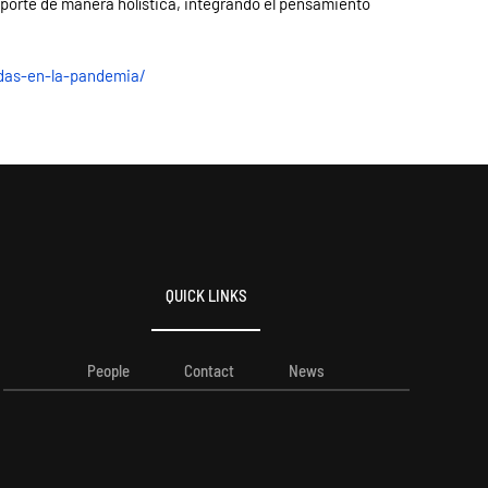
nsporte de manera holística, integrando el pensamiento
idas-en-la-pandemia/
QUICK LINKS
People
Contact
News