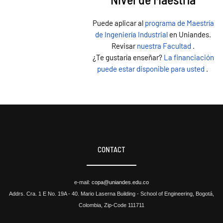
Puede aplicar al
programa de Maestría
de Ingeniería Industrial
en Uniandes.
Revisar
nuestra Facultad
.
¿Te gustaría enseñar?
La financiación
puede estar disponible para usted
.
CONTACT
e-mail:
copa@uniandes.edu.co
Addrs. Cra. 1 E No. 19A - 40. Mario Laserna Building - School of Engineering, Bogotá,
Colombia, Zip-Code 111711